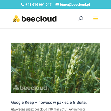
+48 616 661 047
biuro@beecloud.pl
Google Keep – nowość w pakiecie G Suite.
utworzone przez
beecloud
|
30 mar 2017
|
Aktualności