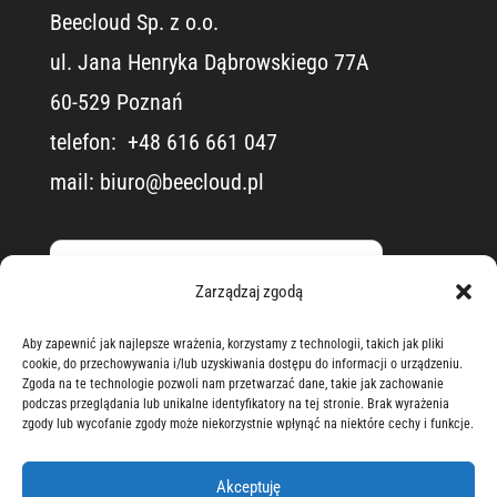
Beecloud Sp. z o.o.
ul. Jana Henryka Dąbrowskiego 77A
60-529 Poznań
telefon: ​ +48 616 661 047
mail:
biuro@beecloud.pl
Zarządzaj zgodą
Aby zapewnić jak najlepsze wrażenia, korzystamy z technologii, takich jak pliki
cookie, do przechowywania i/lub uzyskiwania dostępu do informacji o urządzeniu.
Zgoda na te technologie pozwoli nam przetwarzać dane, takie jak zachowanie
podczas przeglądania lub unikalne identyfikatory na tej stronie. Brak wyrażenia
zgody lub wycofanie zgody może niekorzystnie wpłynąć na niektóre cechy i funkcje.
Realizacja i projekt Beecloud 2025
Akceptuję